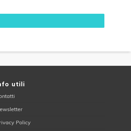
nfo utili
ontatti
ewsletter
rivacy Policy