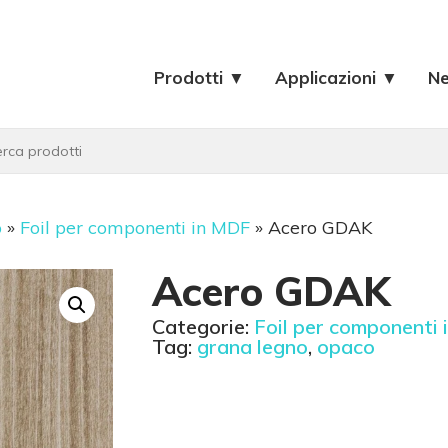
Prodotti ▼
Applicazioni ▼
N
o
»
Foil per componenti in MDF
»
Acero GDAK
Acero GDAK
Categorie:
Foil per componenti
Tag:
grana legno
,
opaco