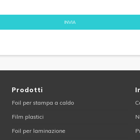
Alternative:
Prodotti
I
Foil per stampa a caldo
C
Film plastici
N
Foil per laminazione
P