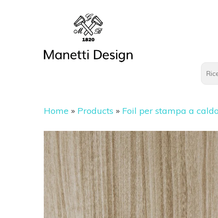
Home
»
Products
»
Foil per stampa a cald