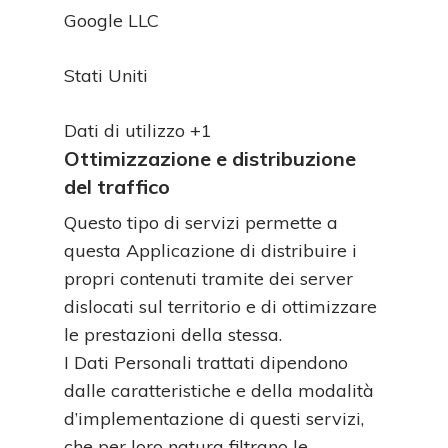
Azienda:
Google LLC
Luogo
Stati Uniti
del
Dati
trattamento:
Dati di utilizzo +1
Personali
Ottimizzazione e distribuzione
trattati:
del traffico
Questo tipo di servizi permette a
questa Applicazione di distribuire i
propri contenuti tramite dei server
dislocati sul territorio e di ottimizzare
le prestazioni della stessa.
I Dati Personali trattati dipendono
dalle caratteristiche e della modalità
d’implementazione di questi servizi,
che per loro natura filtrano le