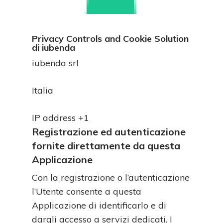
Privacy Controls and Cookie Solution
di iubenda
Azienda:
iubenda srl
Luogo
Italia
del
Dati
trattamento:
IP address +1
Personali
Registrazione ed autenticazione
trattati:
fornite direttamente da questa
Applicazione
Con la registrazione o l’autenticazione
l’Utente consente a questa
Applicazione di identificarlo e di
dargli accesso a servizi dedicati. I