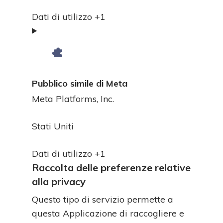
del
Dati
trattamento:
Dati di utilizzo +1
Personali
trattati:
Pubblico simile di Meta
Azienda:
Meta Platforms, Inc.
Luogo
Stati Uniti
del
Dati
trattamento:
Dati di utilizzo +1
Personali
Raccolta delle preferenze relative
trattati:
alla privacy
Questo tipo di servizio permette a
questa Applicazione di raccogliere e