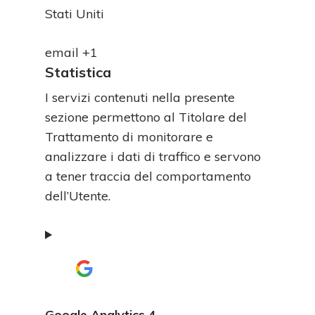
Luogo
Stati Uniti
del
Dati
trattamento:
email +1
Personali
Statistica
trattati:
I servizi contenuti nella presente
sezione permettono al Titolare del
Trattamento di monitorare e
analizzare i dati di traffico e servono
a tener traccia del comportamento
dell’Utente.
Google Analytics 4