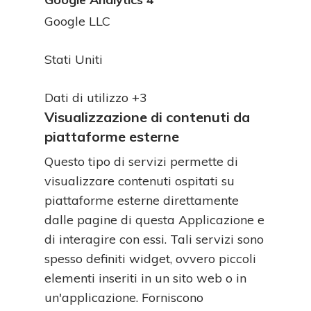
Azienda:
Google LLC
Luogo
Stati Uniti
del
Dati
trattamento:
Dati di utilizzo +3
Personali
Visualizzazione di contenuti da
trattati:
piattaforme esterne
Questo tipo di servizi permette di
visualizzare contenuti ospitati su
piattaforme esterne direttamente
dalle pagine di questa Applicazione e
di interagire con essi. Tali servizi sono
spesso definiti widget, ovvero piccoli
elementi inseriti in un sito web o in
un'applicazione. Forniscono