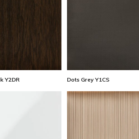
Vedi Dettagli
Vedi Dettagli
ak Y2DR
Dots Grey Y1CS