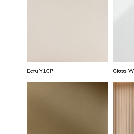
Vedi Dettagli
Ecru Y1CP
Gloss W