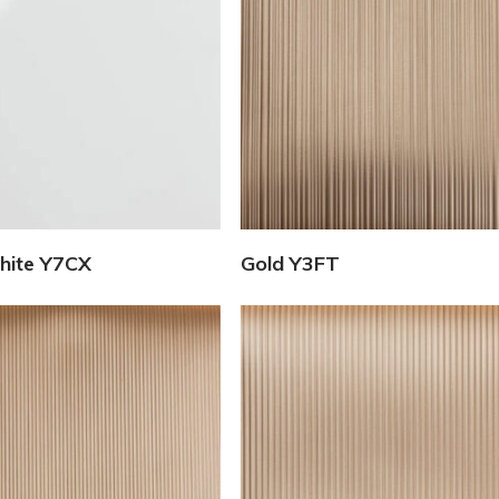
Vedi Dettagli
Vedi Dettagli
hite Y7CX
Gold Y3FT