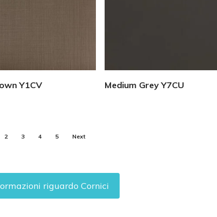
Vedi Dettagli
Vedi Dettagli
rown Y1CV
Medium Grey Y7CU
2
3
4
5
Next
formazioni riguardo Cornici