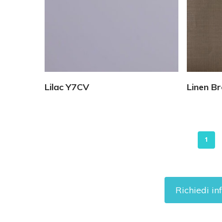
Vedi Dettagli
Lilac Y7CV
Linen B
1
Richiedi in