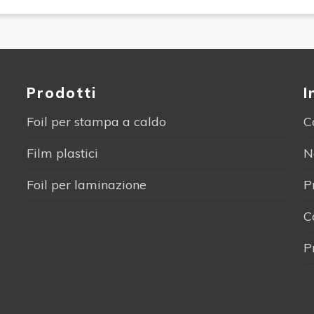
Prodotti
I
Foil per stampa a caldo
C
Film plastici
N
Foil per laminazione
P
C
P