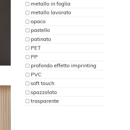
metallo in foglia
metallo lavorato
opaco
pastello
patinato
PET
PP
profondo effetto imprinting
PVC
soft touch
spazzolato
trasparente