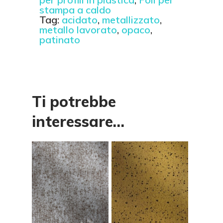
stampa a caldo
Tag:
acidato
,
metallizzato
,
metallo lavorato
,
opaco
,
patinato
Ti potrebbe
interessare…