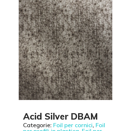
Acid Silver DBAM
Categorie:
Foil per cornici
,
Foil
per profili in plastica
,
Foil per