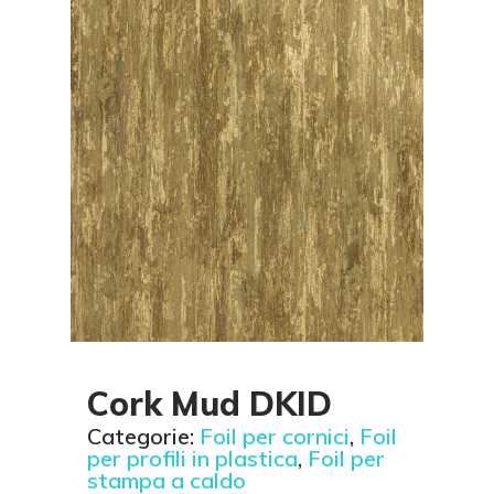
Cork Mud DKID
Categorie:
Foil per cornici
,
Foil
per profili in plastica
,
Foil per
stampa a caldo