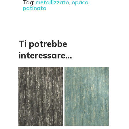
Tag:
metallizzato
,
opaco
,
patinato
Ti potrebbe
interessare…