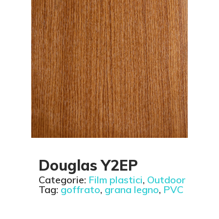
Douglas Y2EP
Categorie:
Film plastici
,
Outdoor
Tag:
goffrato
,
grana legno
,
PVC