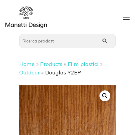
Home
»
Products
»
Film plastici
»
Outdoor
»
Douglas Y2EP