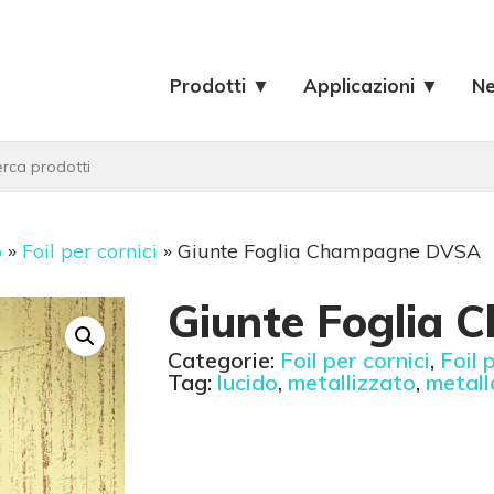
Prodotti ▼
Applicazioni ▼
N
o
»
Foil per cornici
»
Giunte Foglia Champagne DVSA
Giunte Foglia
Categorie:
Foil per cornici
,
Foil 
Tag:
lucido
,
metallizzato
,
metallo