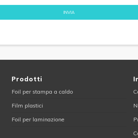
Alternative:
Prodotti
I
Foil per stampa a caldo
C
Film plastici
N
Foil per laminazione
P
C