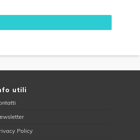
nfo utili
ontatti
ewsletter
rivacy Policy