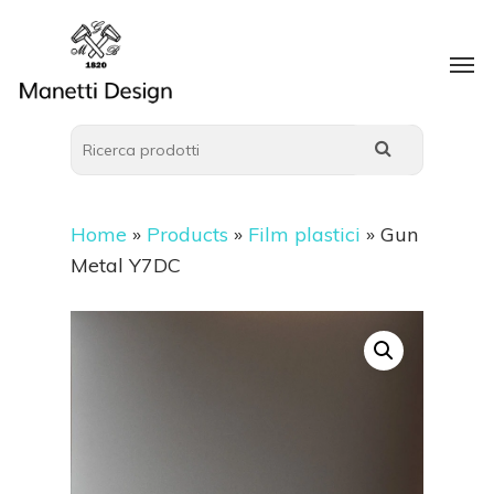
Home
»
Products
»
Film plastici
»
Gun
Metal Y7DC