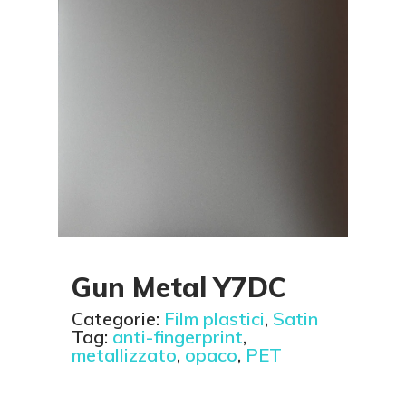
Gun Metal Y7DC
Categorie:
Film plastici
,
Satin
Tag:
anti-fingerprint
,
metallizzato
,
opaco
,
PET