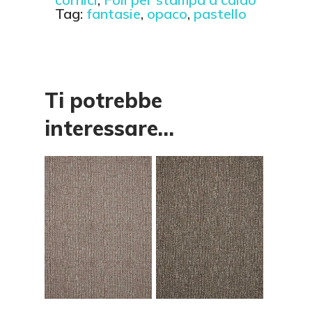
Tag:
fantasie
,
opaco
,
pastello
Ti potrebbe
interessare…