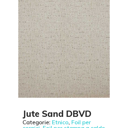
Jute Sand DBVD
Categorie:
Etnico
,
Foil per
cornici
,
Foil per stampa a caldo