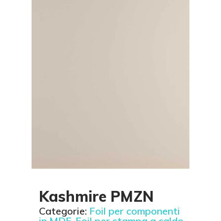
Kashmire PMZN
Categorie:
Foil per componenti
in MDF
,
Foil per stampa a caldo