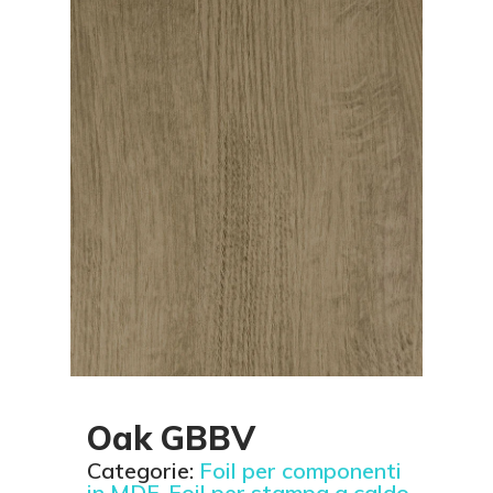
Oak GBBV
Categorie:
Foil per componenti
in MDF
,
Foil per stampa a caldo