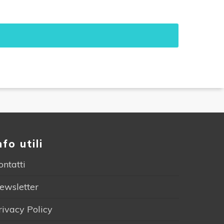
nfo utili
ontatti
ewsletter
rivacy Policy