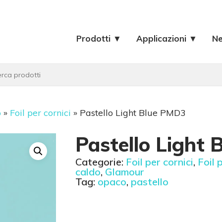
Prodotti ▼
Applicazioni ▼
N
o
»
Foil per cornici
»
Pastello Light Blue PMD3
Pastello Light
Categorie:
Foil per cornici
,
Foil p
caldo
,
Glamour
Tag:
opaco
,
pastello