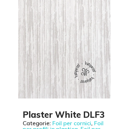
Plaster White DLF3
Categorie:
Foil per cornici
,
Foil
per profili in plastica
,
Foil per