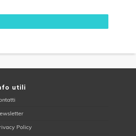
nfo utili
ontatti
ewsletter
rivacy Policy