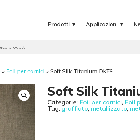
Prodotti ▼
Applicazioni ▼
N
o
»
Foil per cornici
»
Soft Silk Titanium DKF9
Soft Silk Tita
Categorie:
Foil per cornici
,
Foil 
Tag:
graffiato
,
metallizzato
,
met