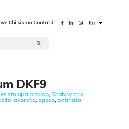
ews
Chi siamo
Contatti
Ita
nium DKF9
per stampa a caldo
,
Shabby chic
allo lavorato
,
opaco
,
patinato