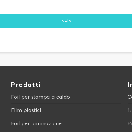
Alternative:
Prodotti
I
Foil per stampa a caldo
C
Film plastici
N
Foil per laminazione
P