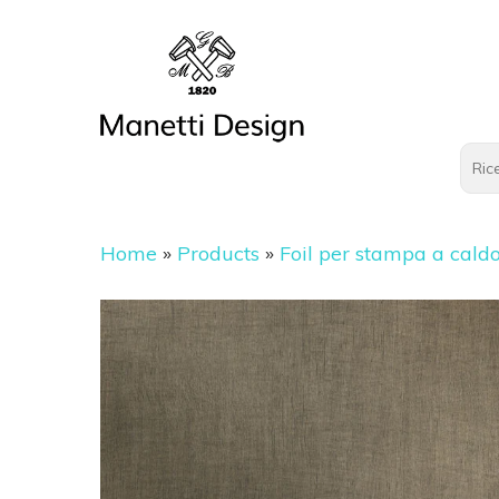
Home
»
Products
»
Foil per stampa a cald