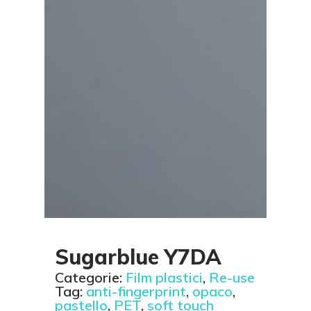
Sugarblue Y7DA
Categorie:
Film plastici
,
Re-use
Tag:
anti-fingerprint
,
opaco
,
pastello
,
PET
,
soft touch