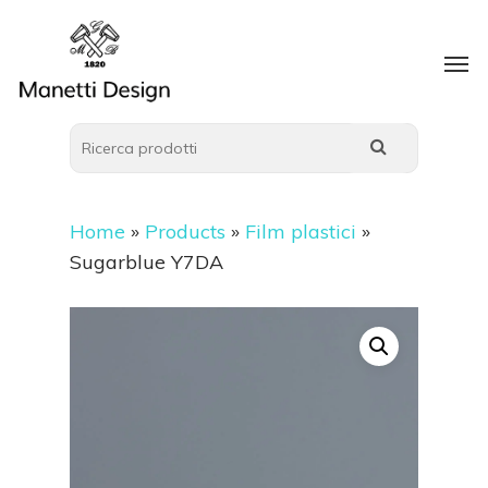
Home
»
Products
»
Film plastici
»
Sugarblue Y7DA