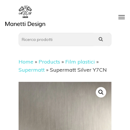
Home
»
Products
»
Film plastici
»
Supermatt
»
Supermatt Silver Y7CN