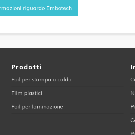
ormazioni riguardo Embotech
Prodotti
I
Foil per stampa a caldo
C
Film plastici
N
Foil per laminazione
P
C
P