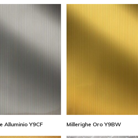
Vedi Dettagli
Vedi Dettagli
he Alluminio Y9CF
Millerighe Oro Y9BW