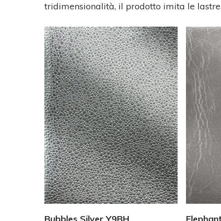
tridimensionalità, il prodotto imita le last
Vedi Dettagli
Bubbles Silver Y9BH
Elephan