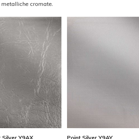
re metalliche cromate.
Vedi Dettagli
Vedi Dettagli
t Silver Y9AX
Point Silver Y9AY