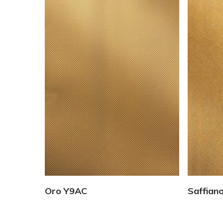
Vedi Dettagli
Oro Y9AC
Saffian