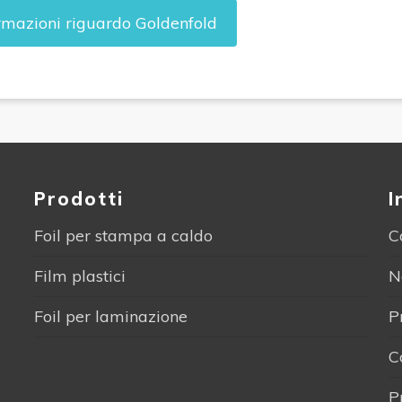
ormazioni riguardo Goldenfold
Prodotti
I
Foil per stampa a caldo
C
Film plastici
N
Foil per laminazione
P
C
P