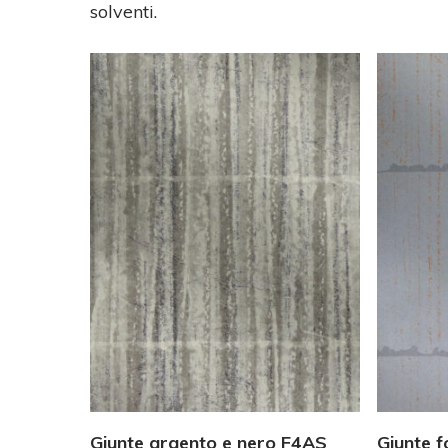
solventi.
Vedi Dettagli
Giunte argento e nero F4AS
Giunte f