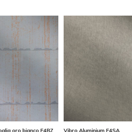
Vedi Dettagli
Vedi Dettagli
oglia oro bianco F4BZ
Vibro Aluminium F4SA