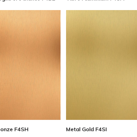
Vedi Dettagli
Vedi Dettagli
ronze F4SH
Metal Gold F4SI