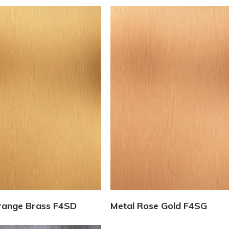
Vedi Dettagli
Vedi Dettagli
range Brass F4SD
Metal Rose Gold F4SG