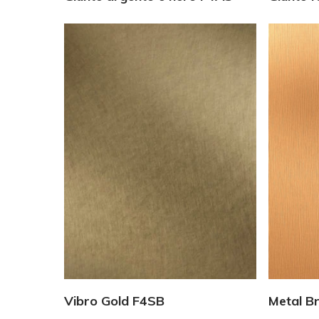
Vedi Dettagli
Vibro Gold F4SB
Metal B