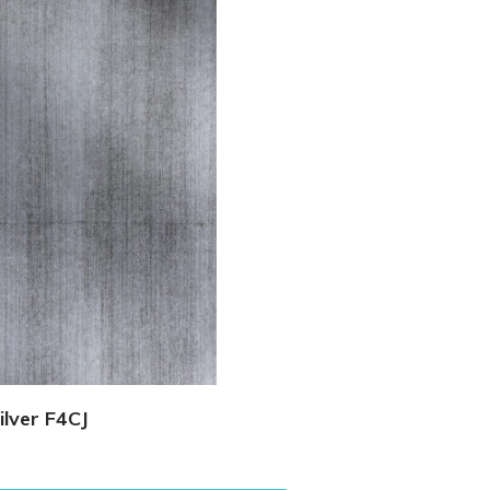
Vedi Dettagli
ilver F4CJ