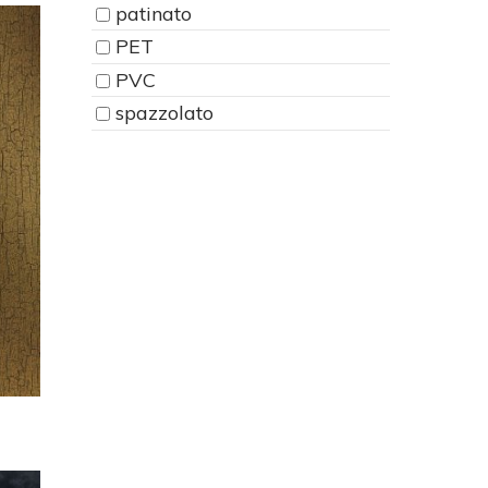
patinato
PET
PVC
spazzolato