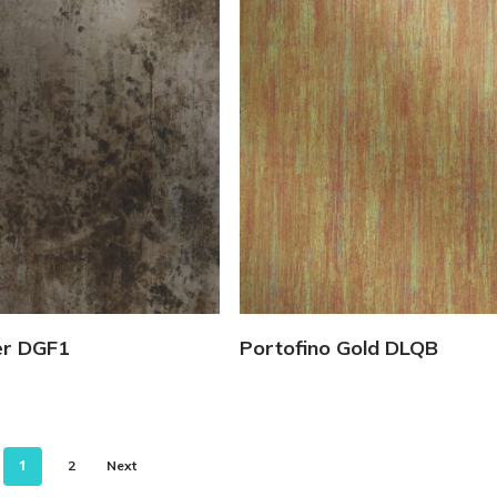
Vedi Dettagli
Vedi Dettagli
ver DGF1
Portofino Gold DLQB
1
2
Next