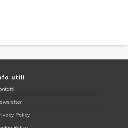
nfo utili
ontatti
ewsletter
rivacy Policy
ookie Policy