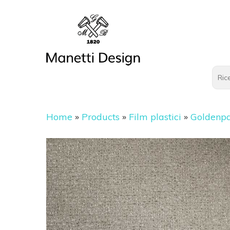
Home
»
Products
»
Film plastici
»
Goldenp