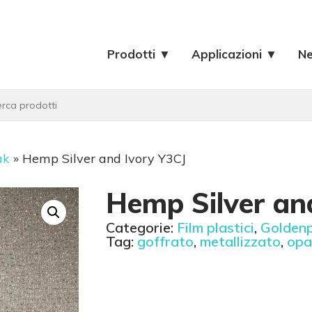
Prodotti ▼
Applicazioni ▼
N
ak
»
Hemp Silver and Ivory Y3CJ
Hemp Silver an
Categorie:
Film plastici
,
Golden
Tag:
goffrato
,
metallizzato
,
opa