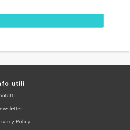
nfo utili
ontatti
ewsletter
rivacy Policy