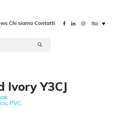
ews
Chi siamo
Contatti
Ita
d Ivory Y3CJ
pak
co
,
PVC