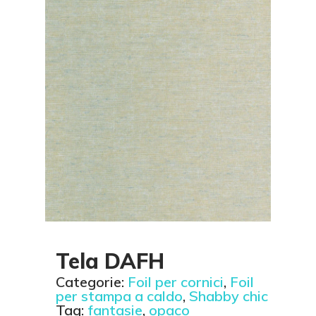
Tela DAFH
Categorie:
Foil per cornici
,
Foil
per stampa a caldo
,
Shabby chic
Tag:
fantasie
,
opaco