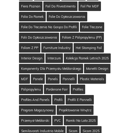
Fiera Poznan
Foil Da Rivestimento
Foil Per MDF
Folia Do Ramek
Folie Do Opłaszczowania
Folie Do Tłoczenia Na Gorąco Do Profili
Folie Tłoczone
Folii Do Opłaszczowania
Foliom Z Polipropylenu (PP)
Foliom Z PP
Furniture Industry
Hot Stamping Foil
Interior Design
Interzum
Kolekcja Ramek Letnich 2025
Komponenty Dla Przemysłu Meblarskiego
Manetti Design
MDF
Panele
Panels
Pannelli
Plastic Materials
Polipropylenu
Pordenone Fair
Profiles
Profiles And Panels
Profili
Profili E Pannelli
Program Magazynowy
Projektowanie Wnętrz
Przemysł Meblarski
PVC
Ramki Na Lato 2025
Semilavorati Industria Mobile
Sicam
Sicam 2025