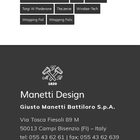
Targi W Pordenone
Tłoczenie
Windoor-Tech
Wrapping Foil
Wrapping Foils
Giusto Manetti Battiloro S.p.A.
Via Tosca Fiesoli 89 M
50013 Campi Bisenzio (FI) – Italy
tel:
055 43 62 61
| fax: 055 43 62 639