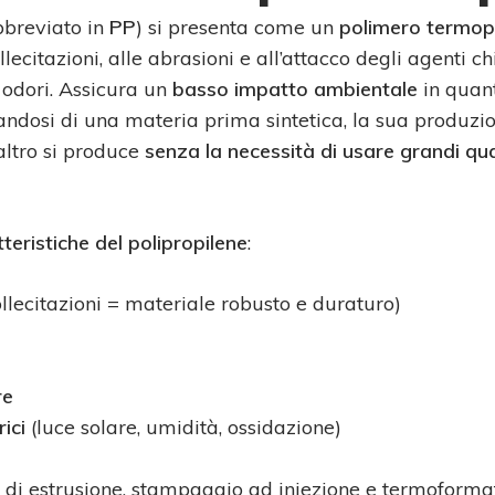
abbreviato in
PP
) si presenta come un
polimero termop
llecitazioni, alle abrasioni e all’attacco degli agenti c
 odori. Assicura un
basso impatto ambientale
in quant
attandosi di una materia prima sintetica, la sua produz
’altro si produce
senza la necessità di usare grandi qu
teristiche del polipropilene
:
ollecitazioni = materiale robusto e duraturo)
re
ici
(luce solare, umidità, ossidazione)
 di estrusione, stampaggio ad iniezione e termoforma