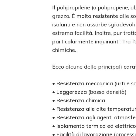
Il polipropilene (o polipropene, 
grezzo. È
molto resistente
alle so
isolanti
e non assorbe sgradevoli
estrema facilità. Inoltre, pur tr
particolarmente inquinanti
. Tra l
chimiche.
Ecco alcune delle principali
carat
•
Resistenza meccanica
(urti e s
•
Leggerezza
(bassa densità)
•
Resistenza chimica
•
Resistenza alle alte temperatu
•
Resistenza agli agenti atmosfer
•
Isolamento termico ed elettrico
•
Facilità di lavorazione
(processi