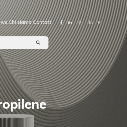
ews
Chi siamo
Contatti
Ita
ropilene