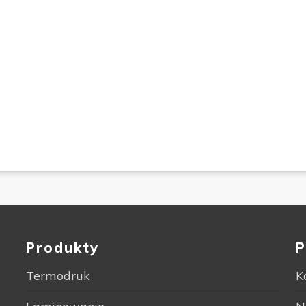
Produkty
P
Termodruk
K