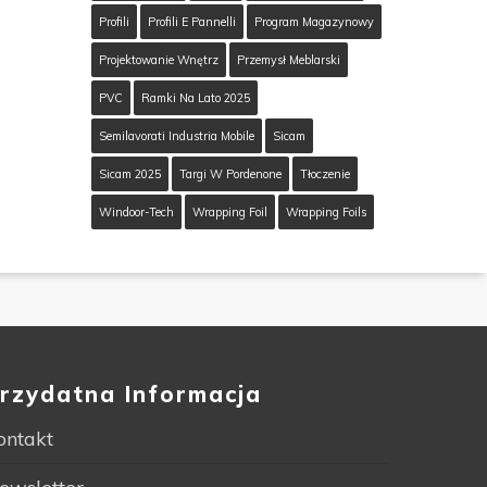
Profili
Profili E Pannelli
Program Magazynowy
Projektowanie Wnętrz
Przemysł Meblarski
PVC
Ramki Na Lato 2025
Semilavorati Industria Mobile
Sicam
Sicam 2025
Targi W Pordenone
Tłoczenie
Windoor-Tech
Wrapping Foil
Wrapping Foils
rzydatna Informacja
ontakt