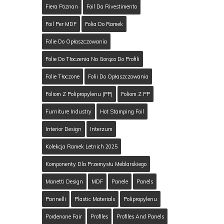
Fiera Poznan
Foil Da Rivestimento
Foil Per MDF
Folia Do Ramek
Folie Do Opłaszczowania
Folie Do Tłoczenia Na Gorąco Do Profili
Folie Tłoczone
Folii Do Opłaszczowania
Foliom Z Polipropylenu (PP)
Foliom Z PP
Furniture Industry
Hot Stamping Foil
Interior Design
Interzum
Kolekcja Ramek Letnich 2025
Komponenty Dla Przemysłu Meblarskiego
Manetti Design
MDF
Panele
Panels
Pannelli
Plastic Materials
Polipropylenu
Pordenone Fair
Profiles
Profiles And Panels